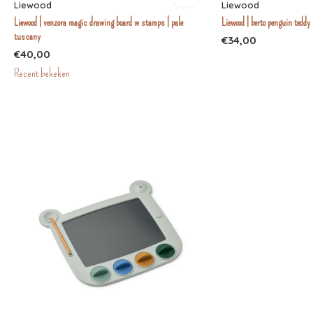
Liewood
Liewood
Liewood | venzora magic drawing board w stamps | pale
Liewood | berto penguin teddy
tuscany
€34,00
€40,00
Recent bekeken