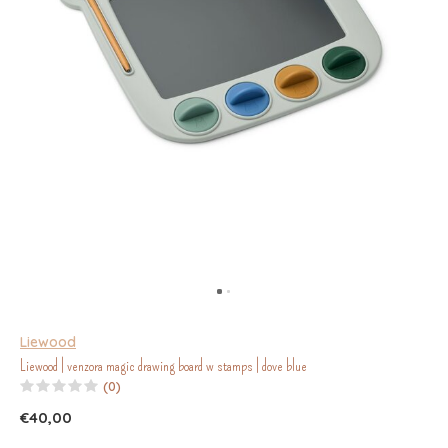
Liewood
Liewood | venzora magic drawing board w stamps | dove blue
(0)
€40,00