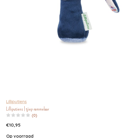
Lilliputiens
Lilliputiens | tjiep rammelaar
(0)
€10,95
Op voorraad