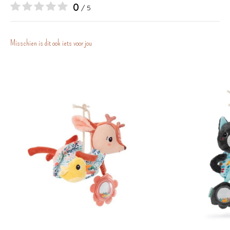
0
/ 5
Misschien is dit ook iets voor jou