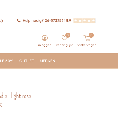
d)
Hulp nodig? 06-57325343
4.9
0
0
inloggen
verlanglijst
winkelwagen
LE 60%
OUTLET
MERKEN
dle | light rose
0)