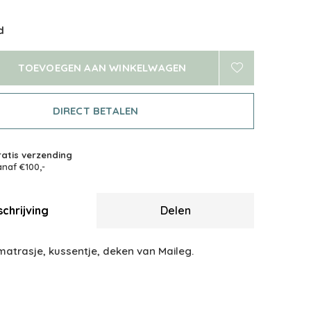
d
TOEVOEGEN AAN WINKELWAGEN
DIRECT BETALEN
atis verzending
naf €100,-
chrijving
Delen
atrasje, kussentje, deken van Maileg.