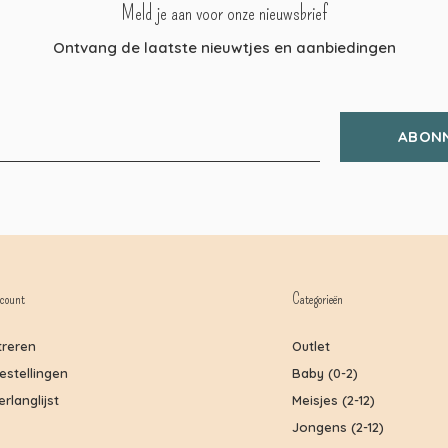
Meld je aan voor onze nieuwsbrief
Ontvang de laatste nieuwtjes en aanbiedingen
ABON
count
Categorieën
treren
Outlet
bestellingen
Baby (0-2)
erlanglijst
Meisjes (2-12)
Jongens (2-12)