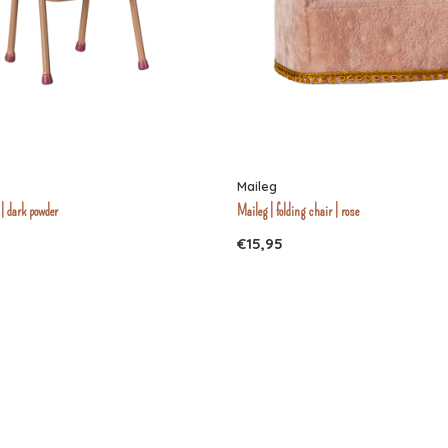
Maileg
 | dark powder
Maileg | folding chair | rose
€15,95