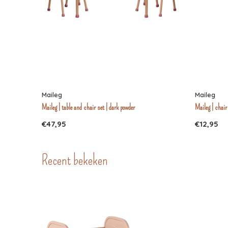
Maileg
Maileg
Maileg | table and chair set | dark powder
Maileg | chair
€47,95
€12,95
Recent bekeken