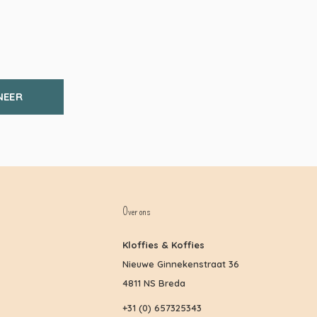
NEER
Over ons
Kloffies & Koffies
Nieuwe Ginnekenstraat 36
4811 NS Breda
+31 (0) 657325343