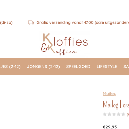
(di-za)
Gratis verzending vanaf €100 (sale uitgezonder
JES (2-12)
JONGENS (2-12)
SPEELGOED
LIFESTYLE
SA
Maileg
Maileg | cra
(
€29,95