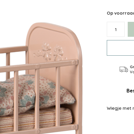
Op voorraa
Gr
Va
Bes
Wiegje met m