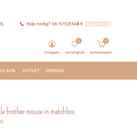
d)
Hulp nodig? 06-57325343
4.9
0
0
inloggen
verlanglijst
winkelwagen
LE 60%
OUTLET
MERKEN
ttle brother mouse in matchbox
0)