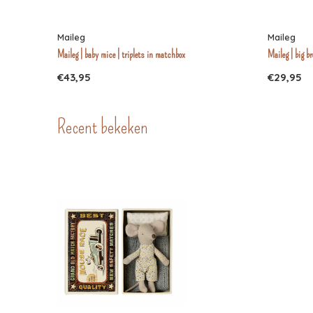
Maileg
Maileg
Maileg | baby mice | triplets in matchbox
Maileg | big b
€43,95
€29,95
Recent bekeken