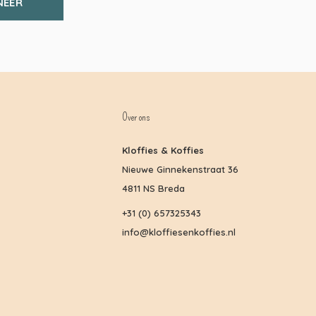
NEER
Over ons
Kloffies & Koffies
Nieuwe Ginnekenstraat 36
4811 NS Breda
+31 (0) 657325343
info@kloffiesenkoffies.nl