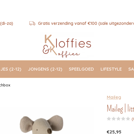
(di-za)
Gratis verzending vanaf €100 (sale uitgezonder
JES (2-12)
JONGENS (2-12)
SPEELGOED
LIFESTYLE
SA
tchbox
Maileg
Maileg | li
(
€25,95