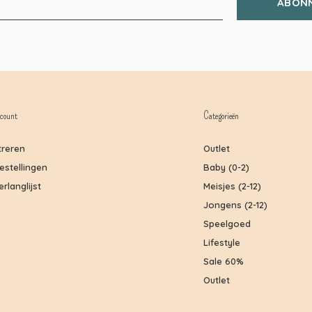
ABON
count
Categorieën
treren
Outlet
bestellingen
Baby (0-2)
erlanglijst
Meisjes (2-12)
Jongens (2-12)
Speelgoed
Lifestyle
Sale 60%
Outlet