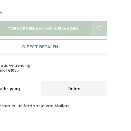
d
TOEVOEGEN AAN WINKELWAGEN
DIRECT BETALEN
atis verzending
naf €100,-
chrijving
Delen
 broer in luciferdoosje van Maileg