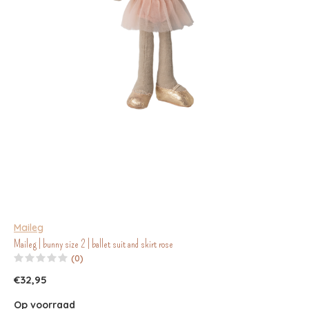
Maileg
Maileg | bunny size 2 | ballet suit and skirt rose
(0)
€32,95
Op voorraad