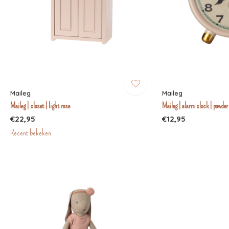
Maileg
Maileg
Maileg | closet | light rose
Maileg | alarm clock | powder
€22,95
€12,95
Recent bekeken