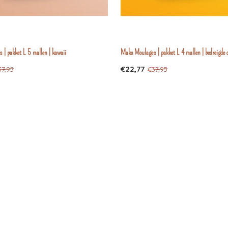
 | pakket L 5 mallen | kawaii
Mako Moulages | pakket L 4 mallen | bedreigde d
€22,77
37,95
€37,95