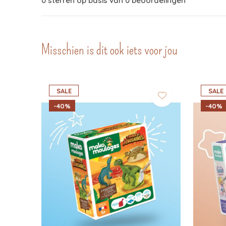
0 sterren op basis van 0 beoordelingen
Misschien is dit ook iets voor jou
SALE
SALE
-40%
-40%