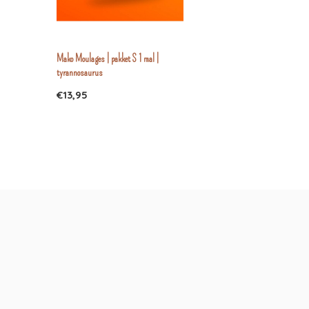
Mako Moulages | pakket S 1 mal |
tyrannosaurus
€13,95