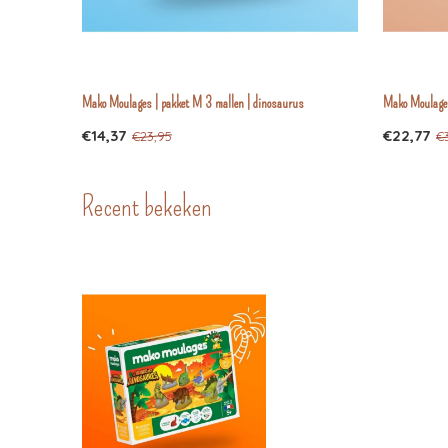
Mako Moulages | pakket M 3 mallen | dinosaurus
Mako Moulages
€14,37
€22,77
€23,95
€
Recent bekeken