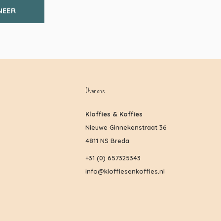
NEER
Over ons
Kloffies & Koffies
Nieuwe Ginnekenstraat 36
4811 NS Breda
+31 (0) 657325343
info@kloffiesenkoffies.nl