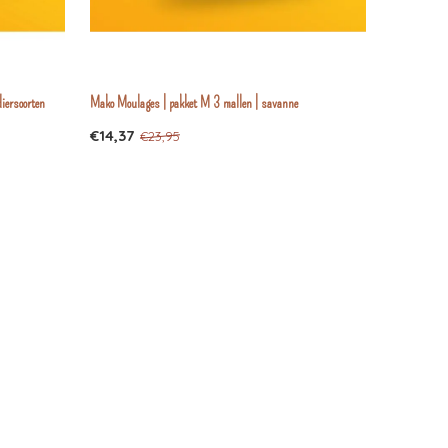
iersoorten
Mako Moulages | pakket M 3 mallen | savanne
€14,37
€23,95