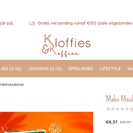
(di-za)
Gratis verzending vanaf €100 (sale uitgezonder
JES (2-12)
JONGENS (2-12)
SPEELGOED
LIFESTYLE
SA
tyrannosaurus
Mako Moula
(
€8,37
€13,95