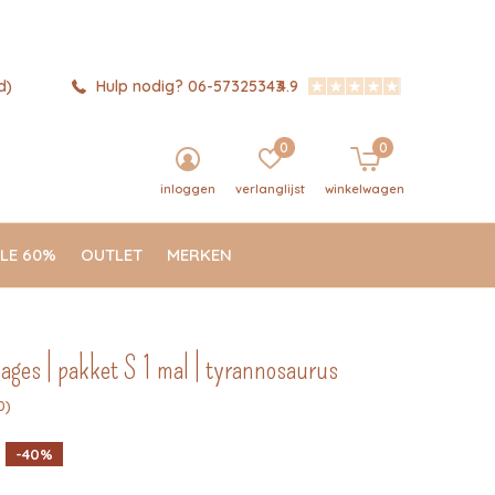
d)
Hulp nodig? 06-57325343
4.9
0
0
inloggen
verlanglijst
winkelwagen
LE 60%
OUTLET
MERKEN
ges | pakket S 1 mal | tyrannosaurus
0)
-40%