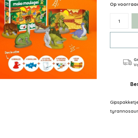
Op voorraa
Gr
Va
Bes
Gipspakketj
tyrannosaur