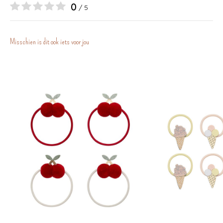
0
/ 5
Misschien is dit ook iets voor jou