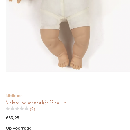
Minikane
Minikane | pop met zacht lijfje 28 cm | Leo
(0)
€33,95
Op voorraad