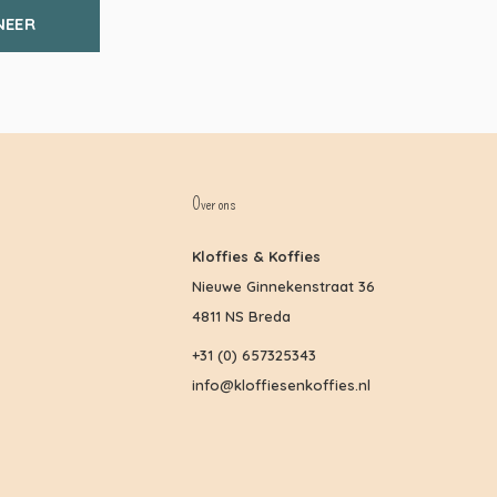
NEER
Over ons
Kloffies & Koffies
Nieuwe Ginnekenstraat 36
4811 NS Breda
+31 (0) 657325343
info@kloffiesenkoffies.nl