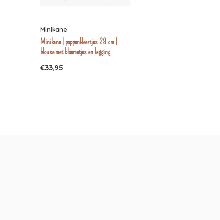
Minikane
Minikane | poppenkleertjes 28 cm |
blouse met bloemetjes en legging
€33,95