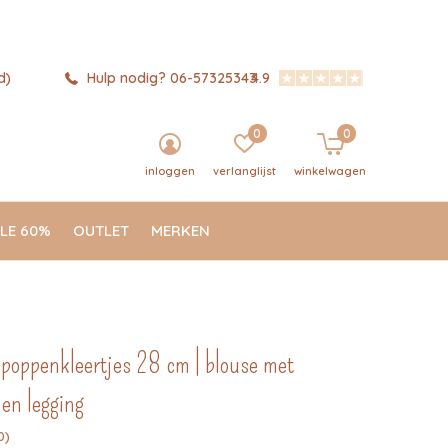
d)
Hulp nodig? 06-57325343
4.9
0
0
inloggen
verlanglijst
winkelwagen
LE 60%
OUTLET
MERKEN
 poppenkleertjes 28 cm | blouse met
 en legging
0)