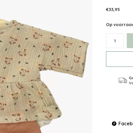
€33,95
Op voorraa
Gr
Va
Faceb