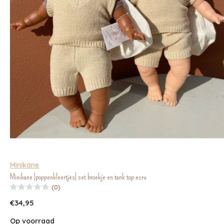
Minikane
Minikane |poppenkleertjes| set broekje en tank top ecru
(0)
€34,95
Op voorraad