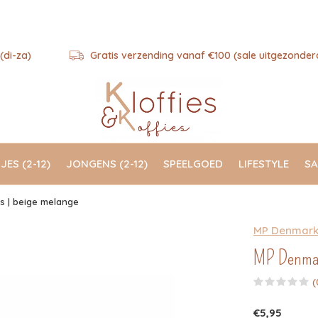
(di-za)
Gratis verzending vanaf €100 (sale uitgezonder
JES (2-12)
JONGENS (2-12)
SPEELGOED
LIFESTYLE
SA
s | beige melange
MP Denmar
MP Denmark
(
€5,95