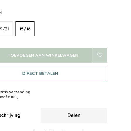
d
19/21
15/16
TOEVOEGEN AAN WINKELWAGEN
DIRECT BETALEN
atis verzending
naf €100,-
chrijving
Delen