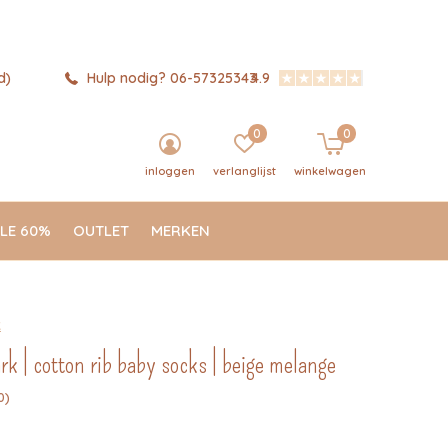
d)
Hulp nodig? 06-57325343
4.9
0
0
inloggen
verlanglijst
winkelwagen
LE 60%
OUTLET
MERKEN
k
 | cotton rib baby socks | beige melange
0)