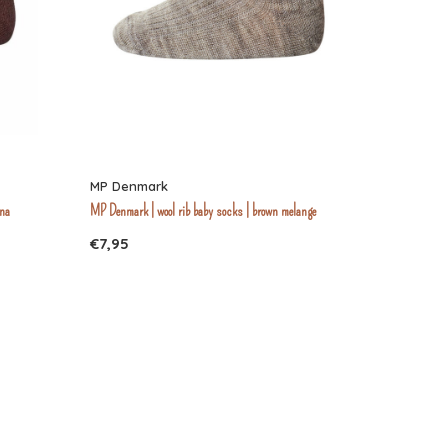
MP Denmark
nna
MP Denmark | wool rib baby socks | brown melange
€7,95