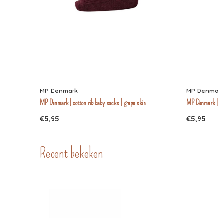
MP Denmark
MP Denma
MP Denmark | cotton rib baby socks | grape skin
MP Denmark | 
€5,95
€5,95
Recent bekeken