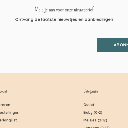
Meld je aan voor onze nieuwsbrief
Ontvang de laatste nieuwtjes en aanbiedingen
ABON
count
Categorieën
treren
Outlet
bestellingen
Baby (0-2)
erlanglijst
Meisjes (2-12)
Jongens (2-12)