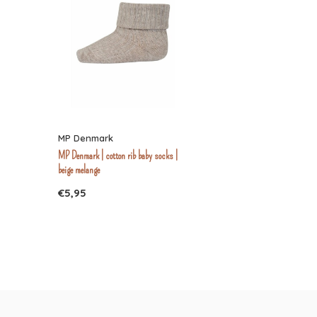
MP Denmark
MP Denmark | cotton rib baby socks |
beige melange
€5,95