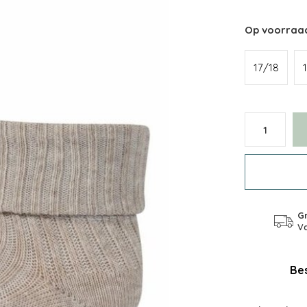
Op voorraa
17/18
Gr
Va
Bes