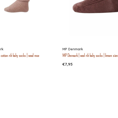
rk
MP Denmark
cotton rib baby socks | wood rose
MP Denmark | wool rib baby socks | brown sie
€7,95