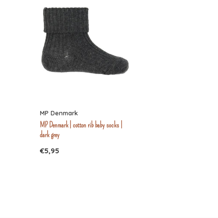
MP Denmark
MP Denmark | cotton rib baby socks |
dark grey
€5,95