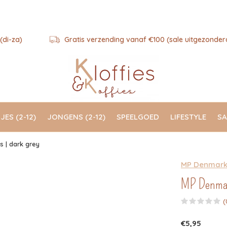
(di-za)
Gratis verzending vanaf €100 (sale uitgezonder
JES (2-12)
JONGENS (2-12)
SPEELGOED
LIFESTYLE
SA
 | dark grey
MP Denmar
MP Denmark
(
€5,95