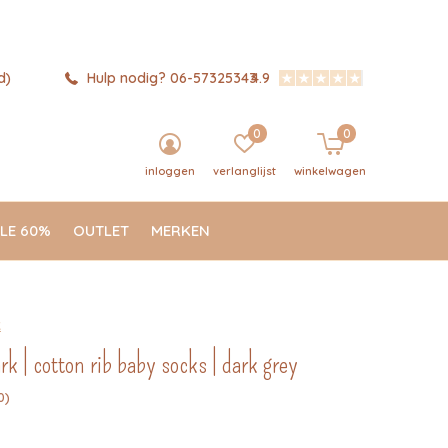
d)
Hulp nodig? 06-57325343
4.9
0
0
inloggen
verlanglijst
winkelwagen
LE 60%
OUTLET
MERKEN
k
 | cotton rib baby socks | dark grey
0)