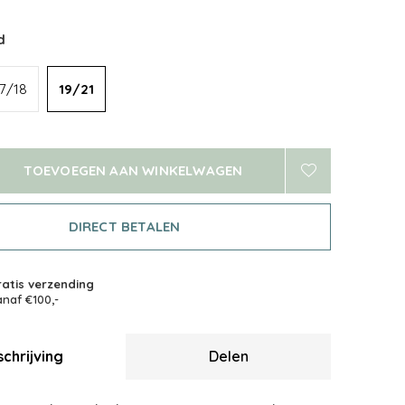
d
17/18
19/21
TOEVOEGEN AAN WINKELWAGEN
DIRECT BETALEN
atis verzending
naf €100,-
chrijving
Delen