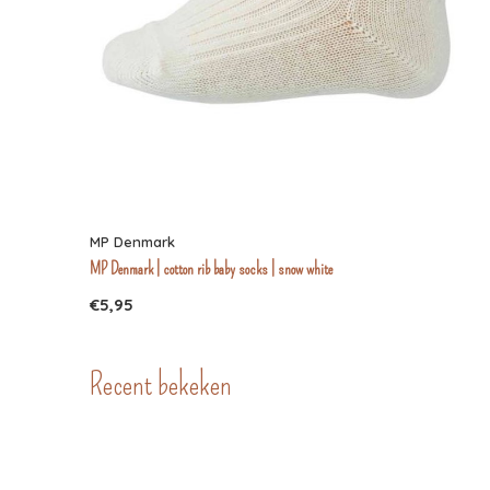
MP Denmark
MP Denmark | cotton rib baby socks | snow white
€5,95
Recent bekeken