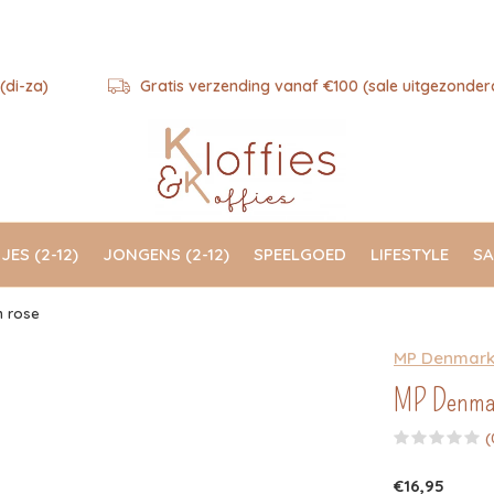
(di-za)
Gratis verzending vanaf €100 (sale uitgezonder
JES (2-12)
JONGENS (2-12)
SPEELGOED
LIFESTYLE
SA
h rose
MP Denmar
MP Denmark 
(
€16,95