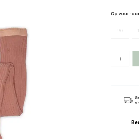
Op voorraa
90
Gr
Va
Bes