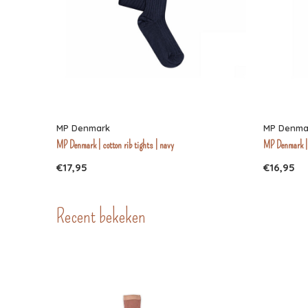
MP Denmark
MP Denma
MP Denmark | cotton rib tights | navy
MP Denmark | c
€17,95
€16,95
Recent bekeken