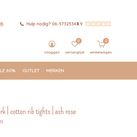
d)
Hulp nodig? 06-57325343
4.9
0
0
inloggen
verlanglijst
winkelwagen
LE 60%
OUTLET
MERKEN
k
| cotton rib tights | ash rose
0)