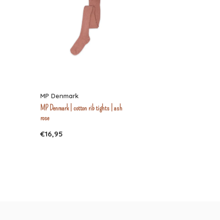
MP Denmark
MP Denmark | cotton rib tights | ash
rose
€16,95