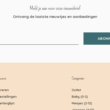
Meld je aan voor onze nieuwsbrief
Ontvang de laatste nieuwtjes en aanbiedingen
ABON
count
Categorieën
treren
Outlet
bestellingen
Baby (0-2)
erlanglijst
Meisjes (2-12)
Jongens (2-12)