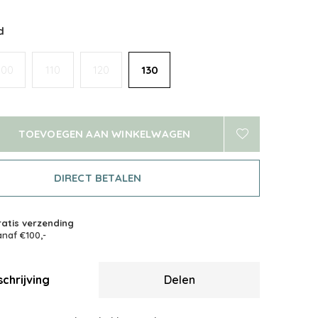
d
100
110
120
130
TOEVOEGEN AAN WINKELWAGEN
DIRECT BETALEN
atis verzending
naf €100,-
chrijving
Delen