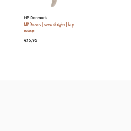
MP Denmark
MP Denmark | cotton rib tights | beige
melange
€16,95