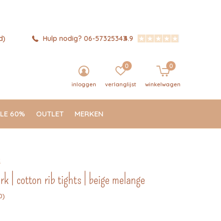
d)
Hulp nodig? 06-57325343
4.9
0
0
inloggen
verlanglijst
winkelwagen
LE 60%
OUTLET
MERKEN
k
 | cotton rib tights | beige melange
0)