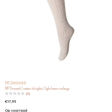
MP Denmark
MP Denmark | cotton rib tights | light brown melange
(0)
€17,95
Op voorraad