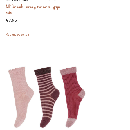
MP Denmark | norma glitter socks | grape
skin
€7,95
Recent bekeken