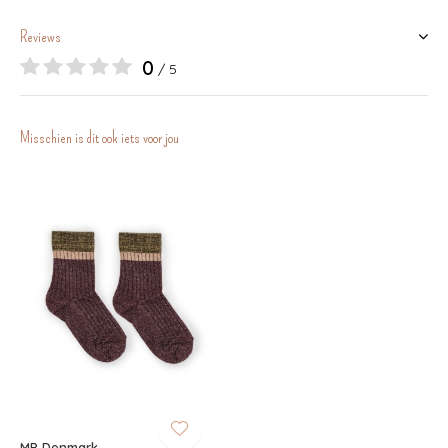
Reviews
0
/ 5
Misschien is dit ook iets voor jou
MP Denmark