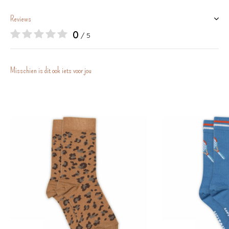
Reviews
0
/ 5
Misschien is dit ook iets voor jou