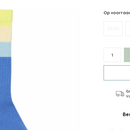
Op voorraa
23/26
Gr
Va
Bes