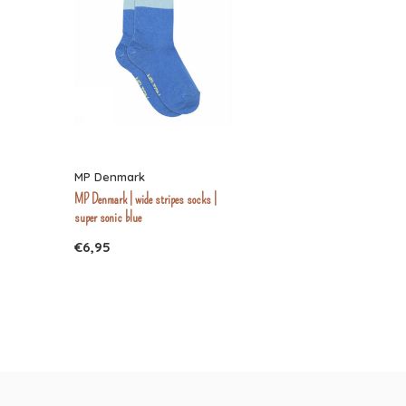
MP Denmark
MP Denmark | wide stripes socks |
super sonic blue
€6,95