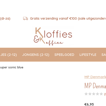
(di-za)
Gratis verzending vanaf €100 (sale uitgezonder
JES (2-12)
JONGENS (2-12)
SPEELGOED
LIFESTYLE
SA
super sonic blue
MP Denmar
MP Denmark
(
€6,95