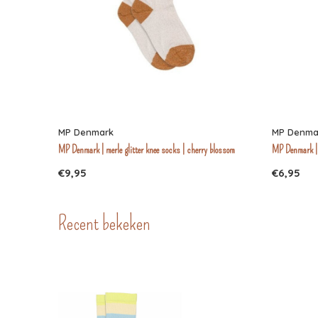
MP Denmark
MP Denma
MP Denmark | merle glitter knee socks | cherry blossom
MP Denmark | 
€9,95
€6,95
Recent bekeken