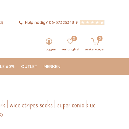
d)
Hulp nodig? 06-57325343
4.9
0
0
inloggen
verlanglijst
winkelwagen
LE 60%
OUTLET
MERKEN
k
 | wide stripes socks | super sonic blue
0)