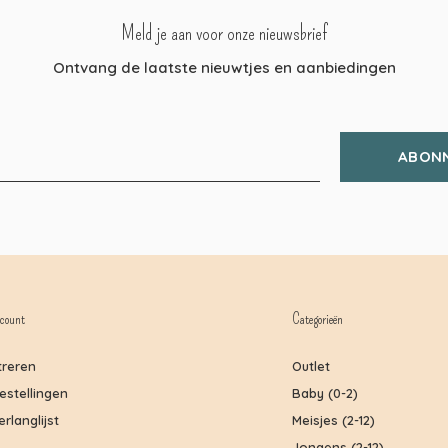
Meld je aan voor onze nieuwsbrief
Ontvang de laatste nieuwtjes en aanbiedingen
ABON
count
Categorieën
treren
Outlet
bestellingen
Baby (0-2)
erlanglijst
Meisjes (2-12)
Jongens (2-12)