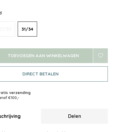
d
27/30
31/34
TOEVOEGEN AAN WINKELWAGEN
DIRECT BETALEN
atis verzending
naf €100,-
chrijving
Delen