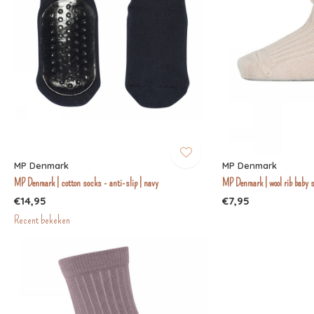
MP Denmark
MP Denmark
MP Denmark | cotton socks - anti-slip | navy
MP Denmark | wool rib baby s
€14,95
€7,95
Recent bekeken