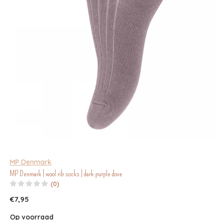
MP Denmark
MP Denmark | wool rib socks | dark purple dove
(0)
€7,95
Op voorraad