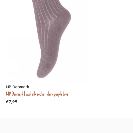
MP Denmark
MP Denmark | wool rib socks | dark purple dove
€7,95