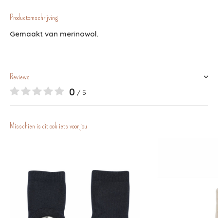
Productomschrijving
Gemaakt van merinowol.
Reviews
0
/ 5
Misschien is dit ook iets voor jou