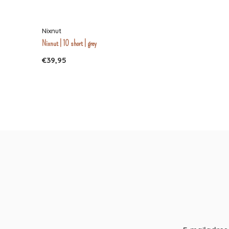
Nixnut
Nixnut | 10 short | grey
€39,95