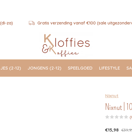
(di-za)
Gratis verzending vanaf €100 (sale uitgezonder
JES (2-12)
JONGENS (2-12)
SPEELGOED
LIFESTYLE
SA
Nixnut
Nixnut | 10
(
€15,98
€39,9