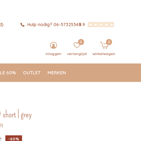
d)
Hulp nodig? 06-57325343
4.9
0
0
inloggen
verlanglijst
winkelwagen
LE 60%
OUTLET
MERKEN
 short | grey
0)
5
-60%