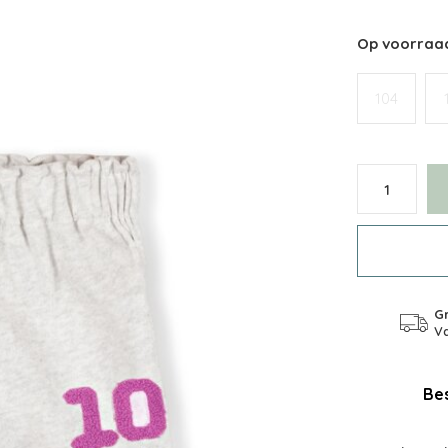
Op voorraa
104
Gr
Va
Bes