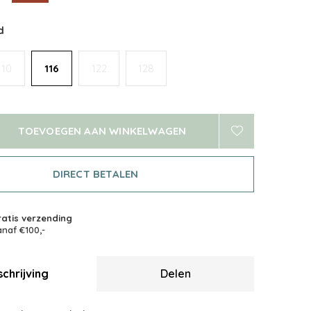
d
110
116
122
128
TOEVOEGEN AAN WINKELWAGEN
DIRECT BETALEN
atis verzending
naf €100,-
chrijving
Delen