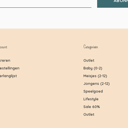
ABON
count
Categorieën
treren
Outlet
bestellingen
Baby (0-2)
erlanglijst
Meisjes (2-12)
Jongens (2-12)
Speelgoed
Lifestyle
Sale 60%
Outlet