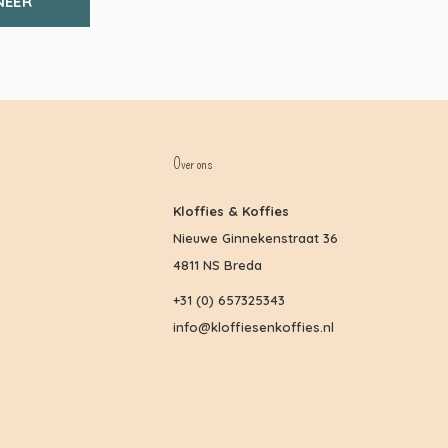
NEER
Over ons
Kloffies & Koffies
Nieuwe Ginnekenstraat 36
4811 NS Breda
+31 (0) 657325343
info@kloffiesenkoffies.nl