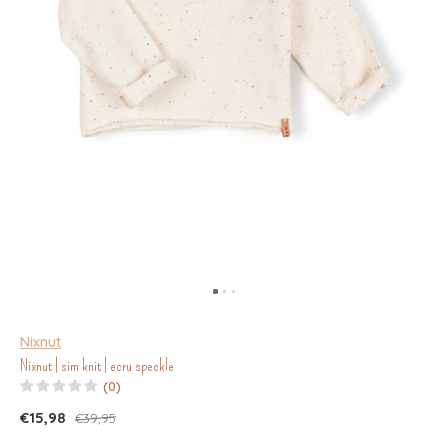
Nixnut
Nixnut | sim knit | ecru speckle
(0)
€15,98
€39,95