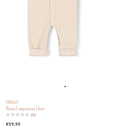
Nixnut
Nixnut | snap onesie | dust
(0)
€59,95