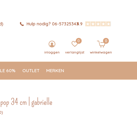
d)
Hulp nodig? 06-57325343
4.9
0
0
inloggen
verlanglijst
winkelwagen
LE 60%
OUTLET
MERKEN
pop 34 cm | gabrielle
0)