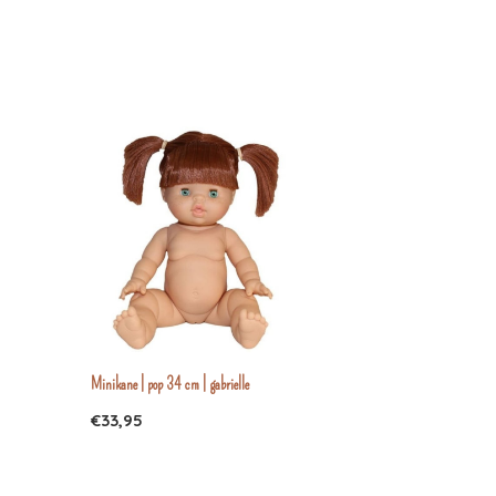
Minikane | pop 34 cm | gabrielle
€33,95