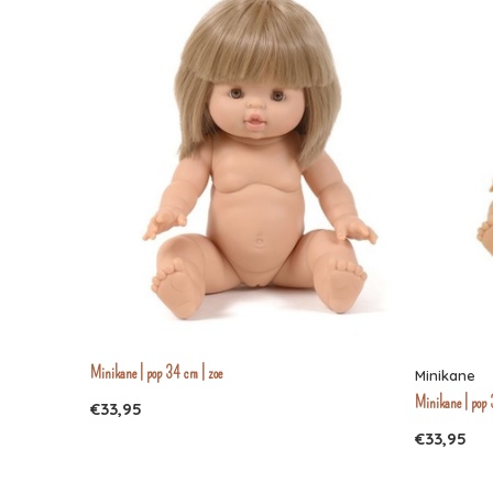
Minikane | pop 34 cm | zoe
Minikane
Minikane | pop 
€33,95
€33,95