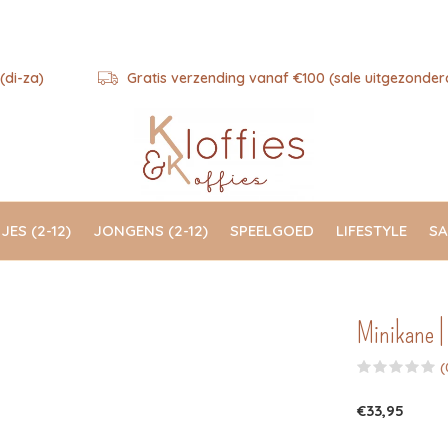
(di-za)
Gratis verzending vanaf €100 (sale uitgezonder
JES (2-12)
JONGENS (2-12)
SPEELGOED
LIFESTYLE
SA
Minikane | 
(
€33,95