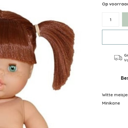
Op voorraa
Gr
Va
Bes
Witte meisje
Minikane