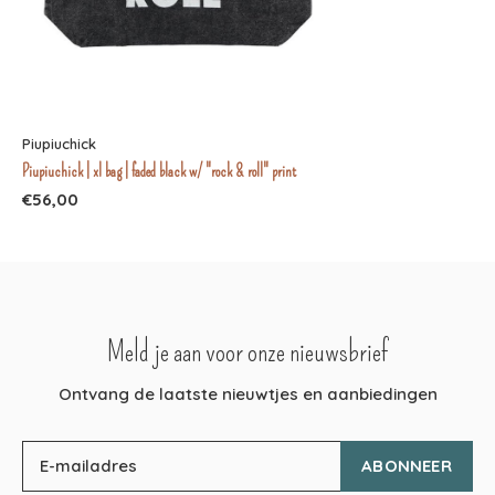
Piupiuchick
Piupiuchick | xl bag | faded black w/ "rock & roll" print
€56,00
Meld je aan voor onze nieuwsbrief
Ontvang de laatste nieuwtjes en aanbiedingen
ABONNEER