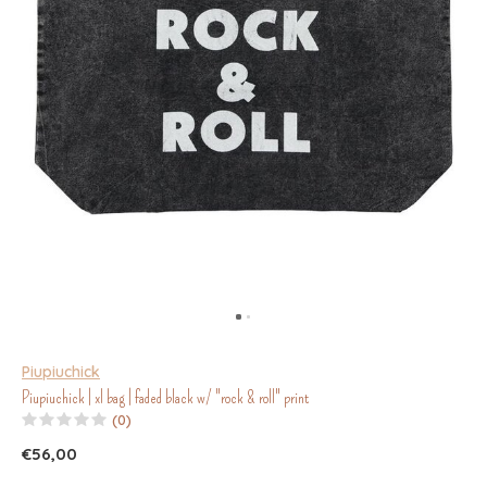
Piupiuchick
Piupiuchick | xl bag | faded black w/ "rock & roll" print
(0)
€56,00