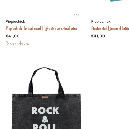
Piupiuchick
Piupiuchick
Piupiuchick | knitted scarf | light pink w/ animal print
Piupiuchick | jacquard knitte
€41,00
€41,00
Recent bekeken