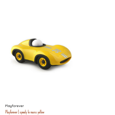
Playforever
Playforever | speedy le mans yellow