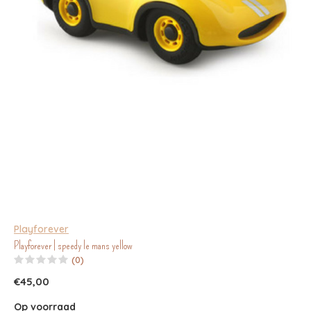
Playforever
Playforever | speedy le mans yellow
(0)
€45,00
Op voorraad