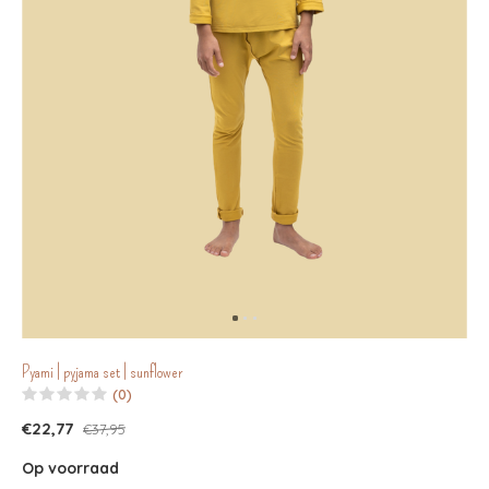
Pyami | pyjama set | sunflower
(0)
€22,77
€37,95
Op voorraad