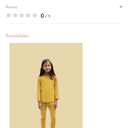
Reviews
0
/ 5
Recent bekeken