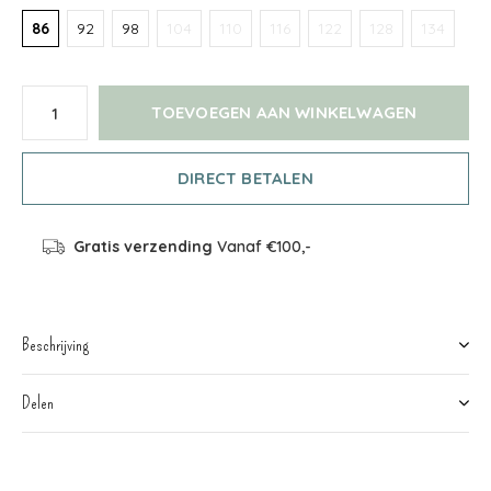
86
92
98
104
110
116
122
128
134
TOEVOEGEN AAN WINKELWAGEN
DIRECT BETALEN
Gratis verzending
Vanaf €100,-
Beschrijving
Delen