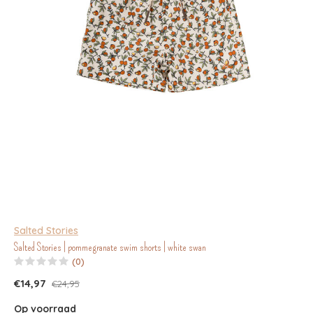
Salted Stories
Salted Stories | pommegranate swim shorts | white swan
(0)
€14,97
€24,95
Op voorraad