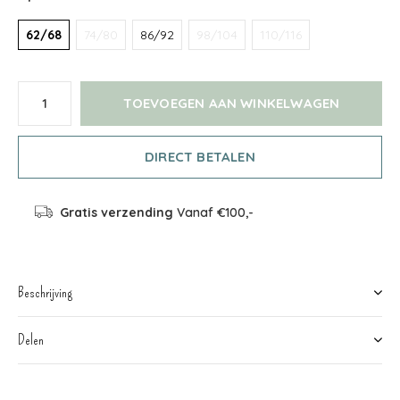
62/68
74/80
86/92
98/104
110/116
TOEVOEGEN AAN WINKELWAGEN
DIRECT BETALEN
Gratis verzending
Vanaf €100,-
Beschrijving
Delen