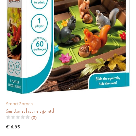
SmartGames
SmartGames | squirrels go nuts!
(0)
€16,95