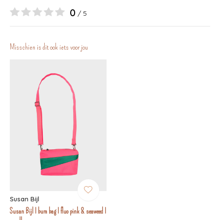
0
/ 5
Misschien is dit ook iets voor jou
Susan Bijl
Susan Bijl I bum bag I fluo pink & seaweed I