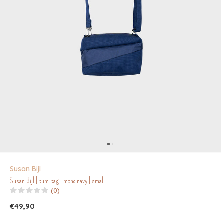
Susan Bijl
Susan Bijl | bum bag | mono navy | small
(0)
€49,90