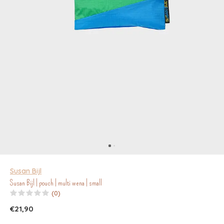
Susan Bijl
Susan Bijl | pouch | multi wena | small
(0)
€21,90