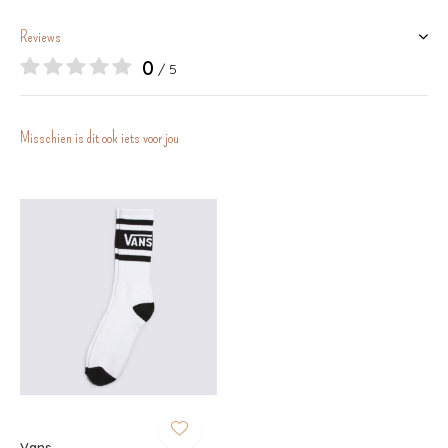
Reviews
0
/ 5
Misschien is dit ook iets voor jou
Vans