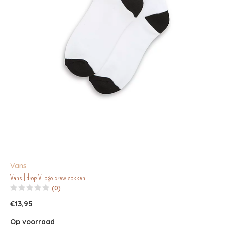
Vans
Vans | drop V logo crew sokken
(0)
€13,95
Op voorraad