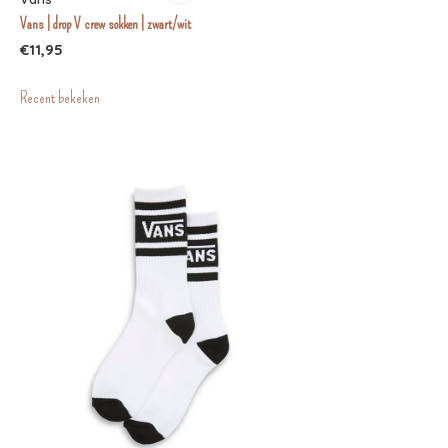
Vans | drop V crew sokken | zwart/wit
€11,95
Recent bekeken