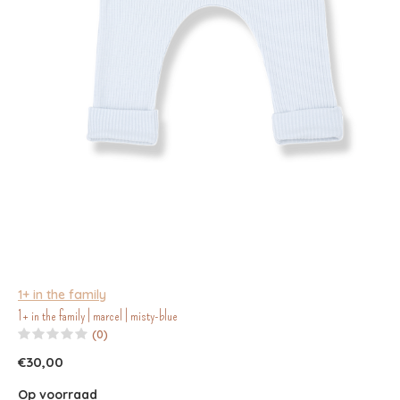
1+ in the family
1+ in the family | marcel | misty-blue
(0)
€30,00
Op voorraad