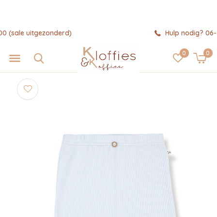
Hulp nodig? 06-57325343
0
0