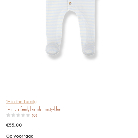
1+ in the family
1+ in the family | camila | misty-blue
(0)
€55,00
Op voorraad