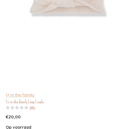
1+ in the family
1+ in the family | noa | nude
(0)
€20,00
Op voorraad