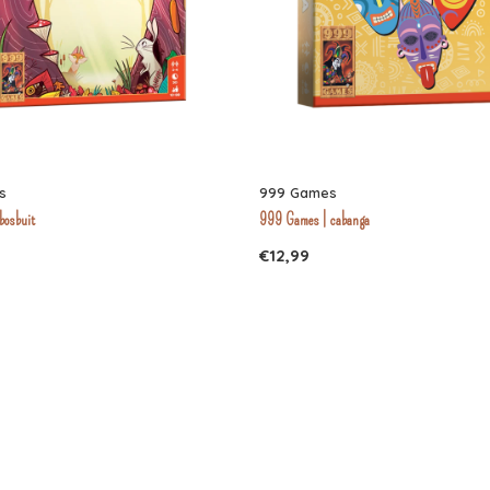
s
999 Games
bosbuit
999 Games | cabanga
€12,99