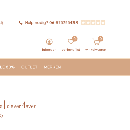
d)
Hulp nodig? 06-57325343
4.9
0
0
inloggen
verlanglijst
winkelwagen
LE 60%
OUTLET
MERKEN
| clever 4ever
0)