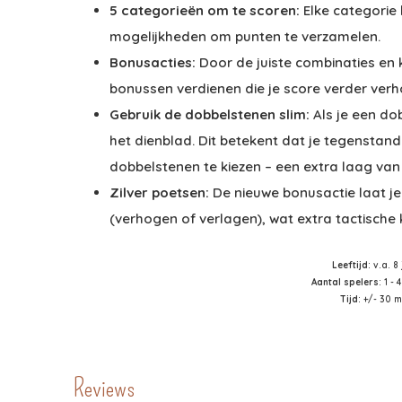
5 categorieën om te scoren:
Elke categorie 
mogelijkheden om punten te verzamelen.
Bonusacties:
Door de juiste combinaties en k
bonussen verdienen die je score verder ver
Gebruik de dobbelstenen slim:
Als je een do
het dienblad. Dit betekent dat je tegenstand
dobbelstenen te kiezen – een extra laag van 
Zilver poetsen:
De nieuwe bonusactie laat je
(verhogen of verlagen), wat extra tactische k
Leeftijd
: v.a. 8
Aantal spelers
: 1 -
Tijd
: +/- 30 
Reviews