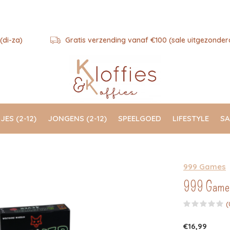
(di-za)
Gratis verzending vanaf €100 (sale uitgezonder
JES (2-12)
JONGENS (2-12)
SPEELGOED
LIFESTYLE
SA
999 Games
999 Games 
(
€16,99