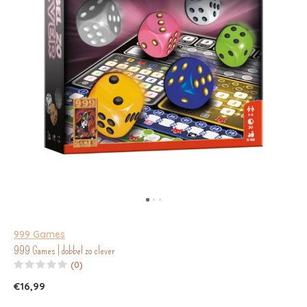
999 Games
999 Games | dobbel zo clever
(0)
€16,99