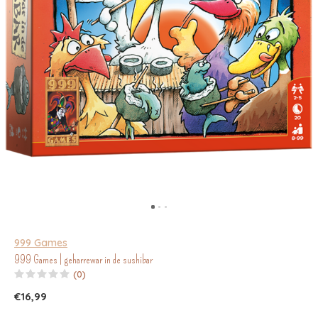
999 Games
999 Games | geharrewar in de sushibar
(0)
€16,99