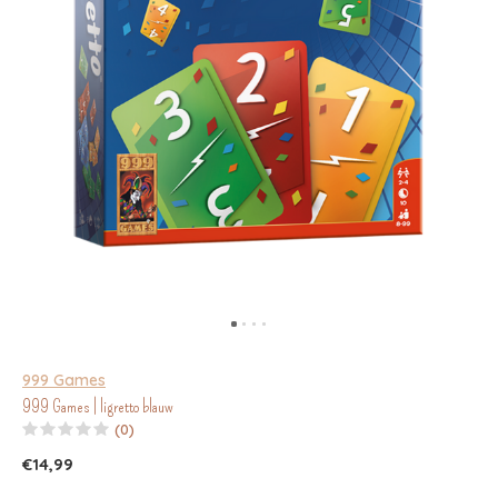
999 Games
999 Games | ligretto blauw
(0)
€14,99