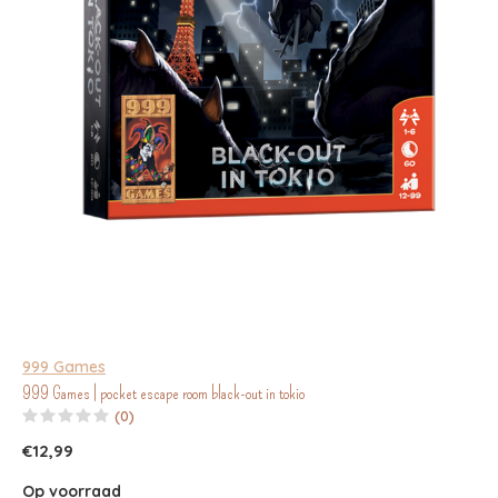
999 Games
999 Games | pocket escape room black-out in tokio
(0)
€12,99
Op voorraad