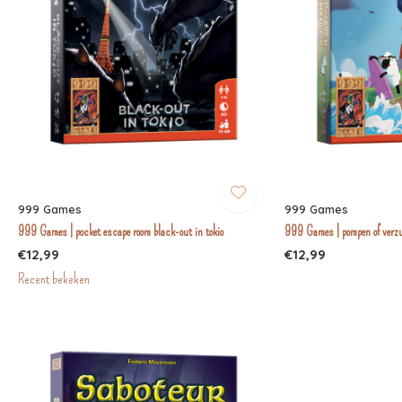
999 Games
999 Games
999 Games | pocket escape room black-out in tokio
999 Games | pompen of verz
€12,99
€12,99
Recent bekeken