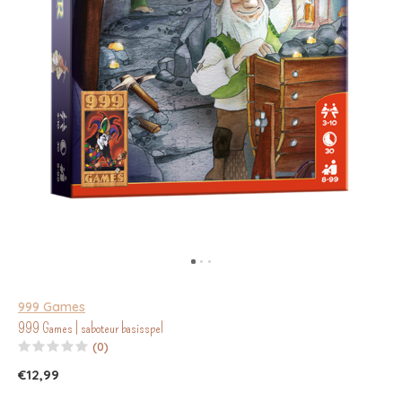
999 Games
999 Games | saboteur basisspel
(0)
€12,99