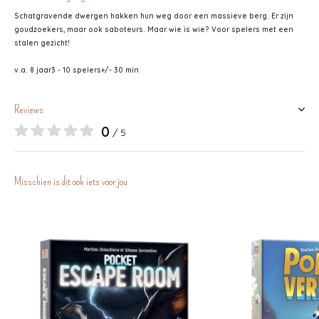
Schatgravende dwergen hakken hun weg door een massieve berg. Er zijn
goudzoekers, maar ook saboteurs. Maar wie is wie? Voor spelers met een
stalen gezicht!
v.a. 8 jaar
3 - 10 spelers
+/- 30 min
Reviews
0
/ 5
Misschien is dit ook iets voor jou