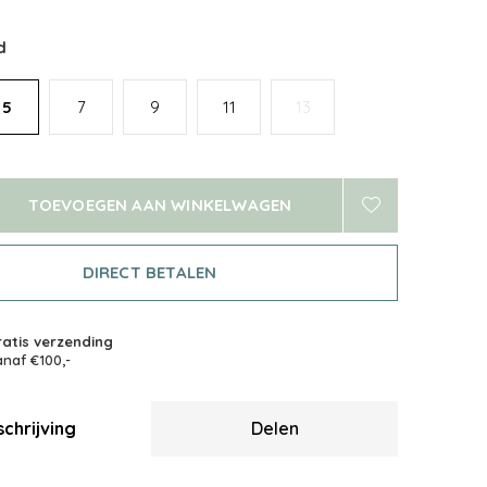
d
5
7
9
11
13
TOEVOEGEN AAN WINKELWAGEN
DIRECT BETALEN
atis verzending
naf €100,-
chrijving
Delen