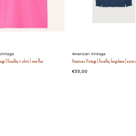
Vintage
American Vintage
e | fizvalley t-shirt | rose fluo
American Vintage | fizvalley longsleeve | astre 
€55,00