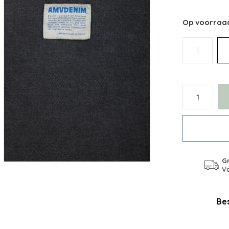
Op voorraa
3
Gr
Va
Bes