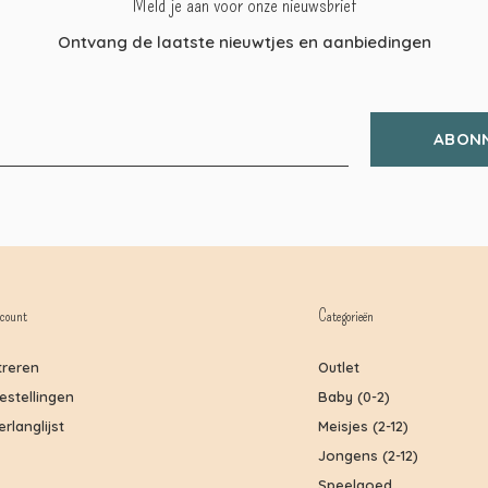
Meld je aan voor onze nieuwsbrief
Ontvang de laatste nieuwtjes en aanbiedingen
ABON
count
Categorieën
treren
Outlet
bestellingen
Baby (0-2)
erlanglijst
Meisjes (2-12)
Jongens (2-12)
Speelgoed