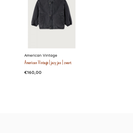
American Vintage
American Vintage | jazy jas | zwart
€160,00