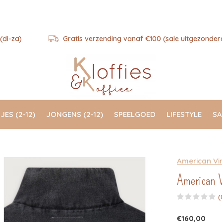
(di-za)
Gratis verzending vanaf €100 (sale uitgezonder
JES (2-12)
JONGENS (2-12)
SPEELGOED
LIFESTYLE
SA
American Vi
American Vi
(
€160,00