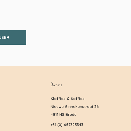
NEER
Over ons
Kloffies & Koffies
Nieuwe Ginnekenstraat 36
4811 NS Breda
+31 (0) 657325343