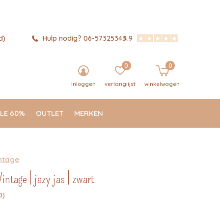
d)
Hulp nodig? 06-57325343
4.9
0
0
inloggen
verlanglijst
winkelwagen
LE 60%
OUTLET
MERKEN
ntage
ntage | jazy jas | zwart
0)