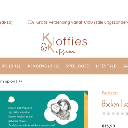
(di-za)
Gratis verzending vanaf €100 (sale uitgezonder
JES (2-12)
JONGENS (2-12)
SPEELGOED
LIFESTYLE
SA
n spion | 7+
Boeken
Boeken | b
(
€15,99