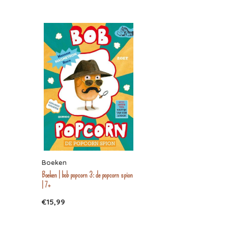
Boeken
Boeken | bob popcorn 3: de popcorn spion
| 7+
€15,99