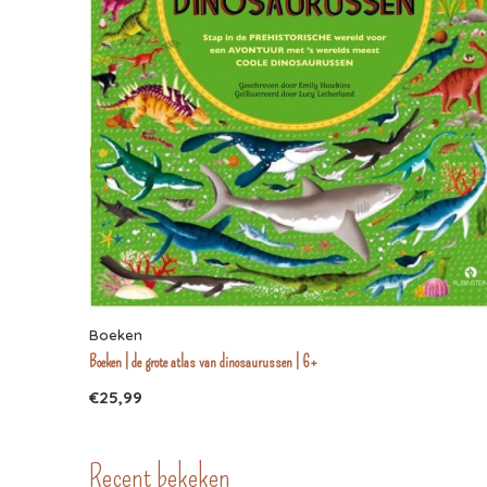
Boeken
Boeken | de grote atlas van dinosaurussen | 6+
€25,99
Recent bekeken