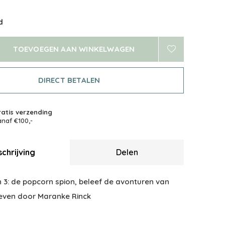
d
TOEVOEGEN AAN WINKELWAGEN
DIRECT BETALEN
atis verzending
naf €100,-
chrijving
Delen
 3: de popcorn spion, beleef de avonturen van
even door Maranke Rinck