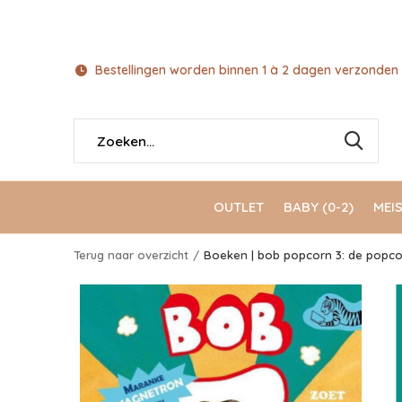
Bestellingen worden binnen 1 à 2 dagen verzonden 
OUTLET
BABY (0-2)
MEIS
Terug naar overzicht
Boeken | bob popcorn 3: de popcor