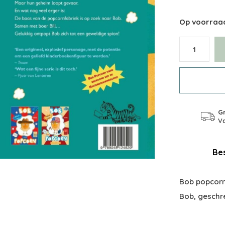
Op voorraa
Gr
Va
Bes
Bob popcorn
Bob, geschr