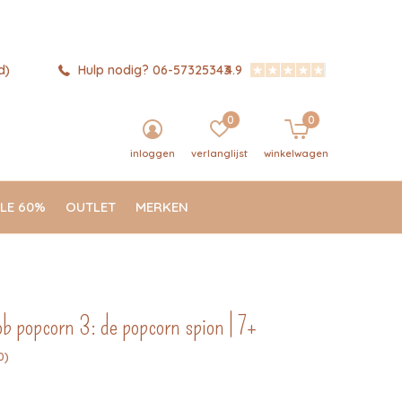
d)
Hulp nodig? 06-57325343
4.9
0
0
inloggen
verlanglijst
winkelwagen
LE 60%
OUTLET
MERKEN
ob popcorn 3: de popcorn spion | 7+
0)