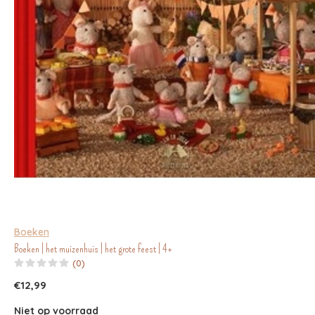
Boeken
Boeken | het muizenhuis | het grote feest | 4+
(0)
€12,99
Niet op voorraad