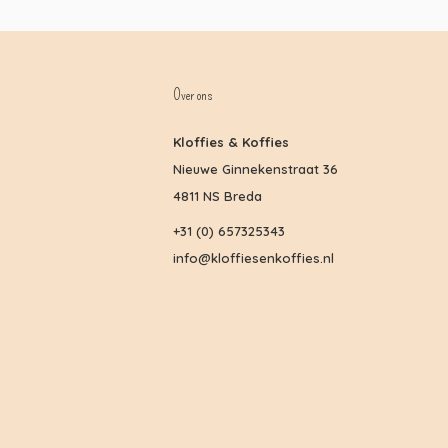
Over ons
Kloffies & Koffies
Nieuwe Ginnekenstraat 36
4811 NS Breda
+31 (0) 657325343
info@kloffiesenkoffies.nl