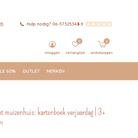
d)
Hulp nodig? 06-57325343
4.9
0
0
inloggen
verlanglijst
winkelwagen
LE 60%
OUTLET
MERKEN
et muizenhuis: kartonboek verjaardag | 3+
0)