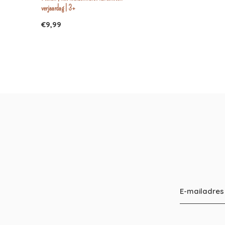
verjaardag | 3+
€9,99