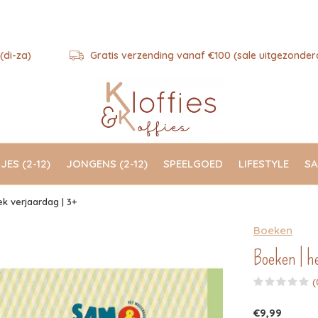
(di-za)
Gratis verzending vanaf €100 (sale uitgezonder
JES (2-12)
JONGENS (2-12)
SPEELGOED
LIFESTYLE
SA
k verjaardag | 3+
Boeken
Boeken | h
(
€9,99