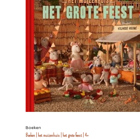
Boeken
Boeken | het muizenhuis | het grote feest | 4+