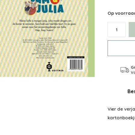
Op voorraa
Gr
Va
Bes
Vier de verj
kartonboekj