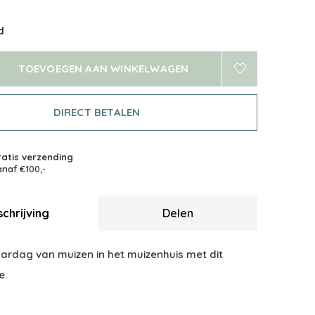
d
TOEVOEGEN AAN WINKELWAGEN
DIRECT BETALEN
atis verzending
naf €100,-
chrijving
Delen
aardag van muizen in het muizenhuis met dit
e.