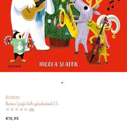
Boeken
Boeken | jingle bells geluidenboek | 2+
(0)
€15,95