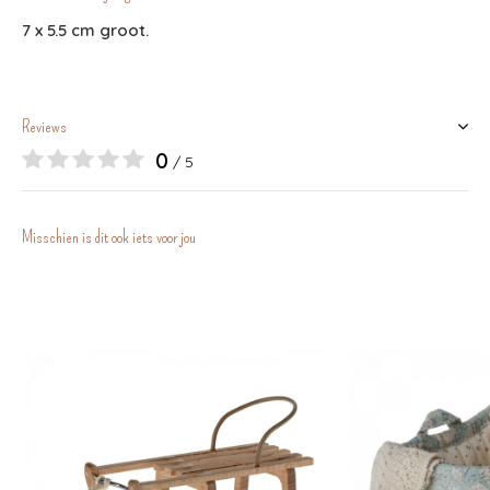
7 x 5.5 cm groot.
Reviews
0
/ 5
Misschien is dit ook iets voor jou