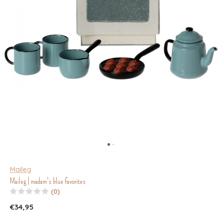
Maileg
Maileg | madam's blue favorites
(0)
€34,95