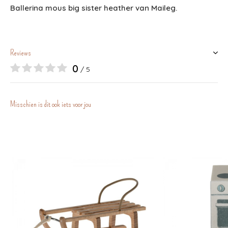
Ballerina mous big sister heather van Maileg.
Reviews
0
/ 5
Misschien is dit ook iets voor jou