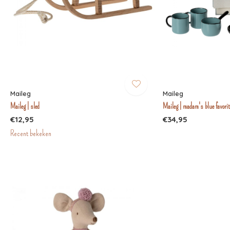
Maileg
Maileg
Maileg | sled
Maileg | madam's blue favori
€12,95
€34,95
Recent bekeken