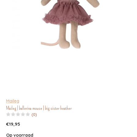
Maileg
Maileg | ballerina mouse | big sister heather
(0)
€19,95
Op voorraad