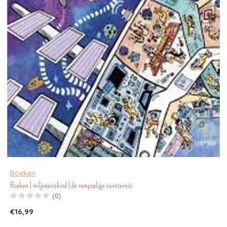
Boeken
Boeken | miljonairskind | de rampzalige ruimtereis
(0)
€16,99