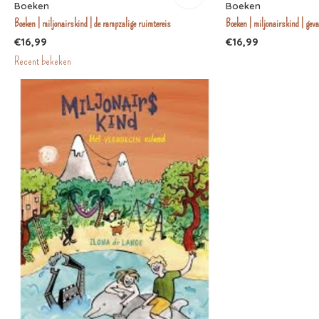
Boeken
Boeken
Boeken | miljonairskind | de rampzalige ruimtereis
Boeken | miljonairskind | geva
€16,99
€16,99
Recent bekeken