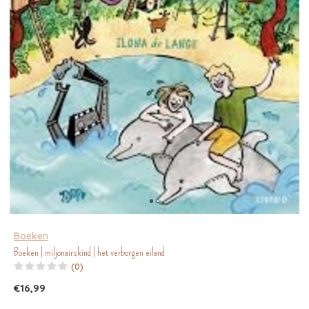
Boeken
Boeken | miljonairskind | het verborgen eiland
(0)
€16,99