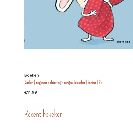
Boeken
Boeken | nog even achter mijn oortjes kriebelen | karton | 2+
€11,99
Recent bekeken