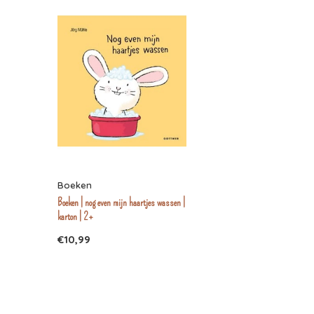
Boeken
Boeken | nog even mijn haartjes wassen |
karton | 2+
€10,99