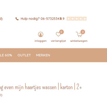
d)
Hulp nodig? 06-57325343
4.9
0
0
inloggen
verlanglijst
winkelwagen
LE 60%
OUTLET
MERKEN
og even mijn haartjes wassen | karton | 2+
0)