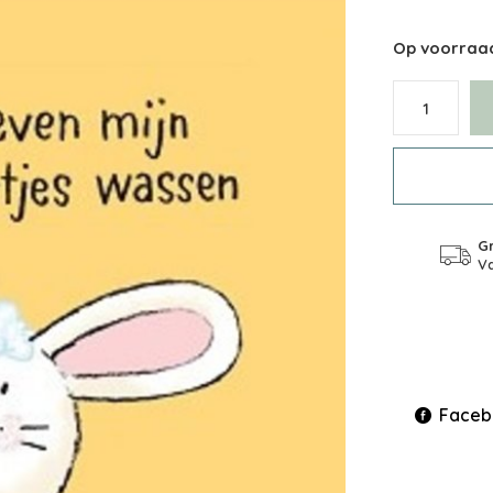
Op voorraa
Gr
Va
Faceb