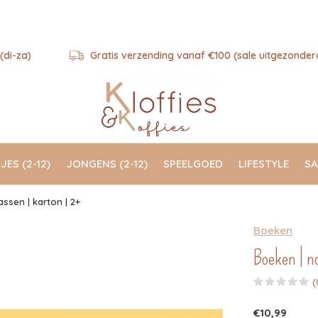
(di-za)
Gratis verzending vanaf €100 (sale uitgezonder
JES (2-12)
JONGENS (2-12)
SPEELGOED
LIFESTYLE
SA
ssen | karton | 2+
Boeken
Boeken | n
(
€10,99