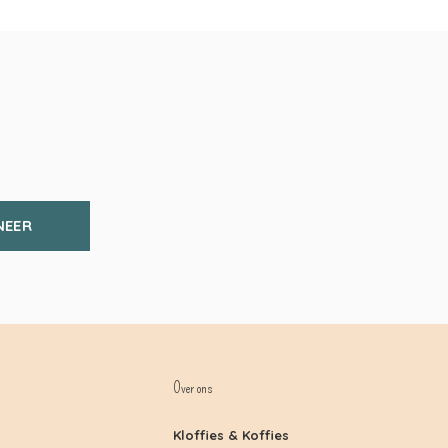
NEER
Over ons
Kloffies & Koffies